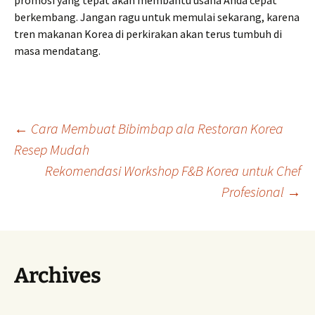
promosi yang tepat akan membantu usaha Anda cepat
berkembang. Jangan ragu untuk memulai sekarang, karena
tren makanan Korea di perkirakan akan terus tumbuh di
masa mendatang.
Navigasi
←
Cara Membuat Bibimbap ala Restoran Korea
Resep Mudah
Rekomendasi Workshop F&B Korea untuk Chef
Tulisan
Profesional
→
Archives