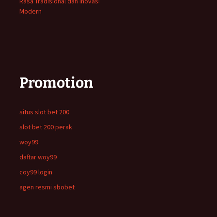
Rasa Tradisional dan Inovasi
Modern
Promotion
situs slot bet 200
slot bet 200 perak
woy99
daftar woy99
coy99 login
agen resmi sbobet