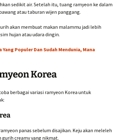
ahkan sedikit air. Setelah itu, tuang ramyeon ke dalam
 bawang atau taburan wijen panggang.
 gurih akan membuat makan malammu jadi lebih
m hujan atau udara dingin.
 Yang Populer Dan Sudah Mendunia, Mana
amyeon Korea
coba berbagai variasi ramyeon Korea untuk
k:
orea
ramyeon panas sebelum disajikan. Keju akan meleleh
 gurih creamy yang nikmat.