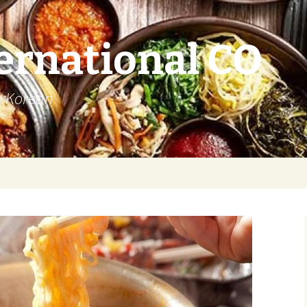
ernational CO
e Korean