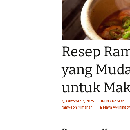
Resep Ram
yang Muda
untuk Ma
Oktober 7, 2025
FNB Korean
ramyeon rumahan
Maya Ayuningt