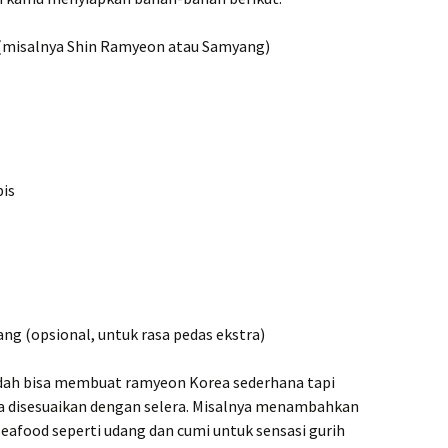
 (misalnya Shin Ramyeon atau Samyang)
pis
ng (opsional, untuk rasa pedas ekstra)
dah bisa membuat ramyeon Korea sederhana tapi
bisa disesuaikan dengan selera. Misalnya menambahkan
 seafood seperti udang dan cumi untuk sensasi gurih