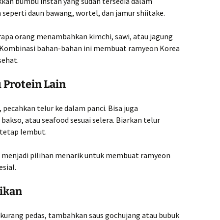
kkan bumbu instan yang sudah tersedia dalam
eperti daun bawang, wortel, dan jamur shiitake.
berapa orang menambahkan kimchi, sawi, atau jagung
. Kombinasi bahan-bahan ini membuat ramyeon Korea
sehat.
 Protein Lain
pecahkan telur ke dalam panci. Bisa juga
kso, atau seafood sesuai selera. Biarkan telur
tetap lembut.
isa menjadi pilihan menarik untuk membuat ramyeon
sial.
jikan
ka kurang pedas, tambahkan saus gochujang atau bubuk