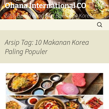
Langsung
Ohana International CO
ke
Situs Berita Food And Beverage Korean
isi
Cari
untuk:
Arsip Tag: 10 Makanan Korea
Paling Populer