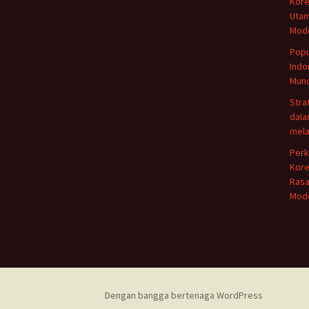
Kore
Utam
Mod
Popu
Indo
Munc
Stra
dala
mela
Perk
Kore
Rasa
Mod
Dengan bangga bertenaga WordPress