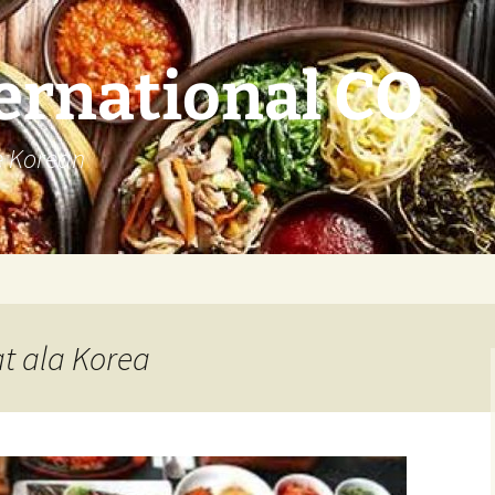
ernational CO
e Korean
t ala Korea