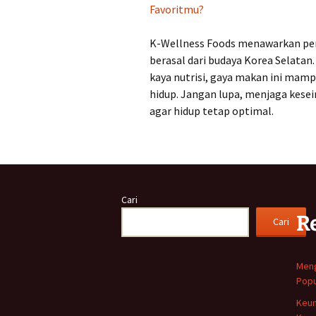
Favoritmu?
K-Wellness Foods menawarkan pen
berasal dari budaya Korea Selatan
kaya nutrisi, gaya makan ini ma
hidup. Jangan lupa, menjaga kese
agar hidup tetap optimal.
Cari
R
Cari
Meng
Popu
Keun