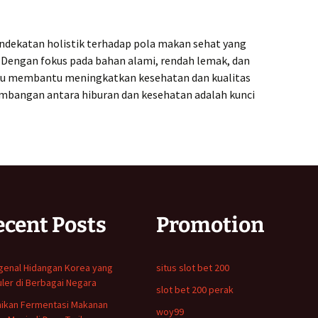
dekatan holistik terhadap pola makan sehat yang
. Dengan fokus pada bahan alami, rendah lemak, dan
mpu membantu meningkatkan kesehatan dan kualitas
imbangan antara hiburan dan kesehatan adalah kunci
ecent Posts
Promotion
enal Hidangan Korea yang
situs slot bet 200
ler di Berbagai Negara
slot bet 200 perak
ikan Fermentasi Makanan
woy99