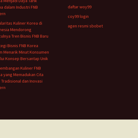
a Menjadi Daya Tarik
daftar woy99
a dalam Industri FNB
ern
coy99 login
laritas Kuliner Korea di
agen resmi sbobet
nesia Mendorong
ulnya Tren Bisnis FNB Baru
tegi Bisnis FNB Korea
m Menarik Minat Konsumen
lui Konsep Bersantap Unik
embangan Kuliner FNB
a yang Memadukan Cita
 Tradisional dan Inovasi
ern