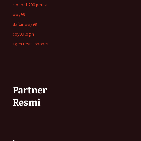
slot bet 200 perak
woy99
daftar woy99
coy99 login
agen resmi sbobet
Partner
Resmi