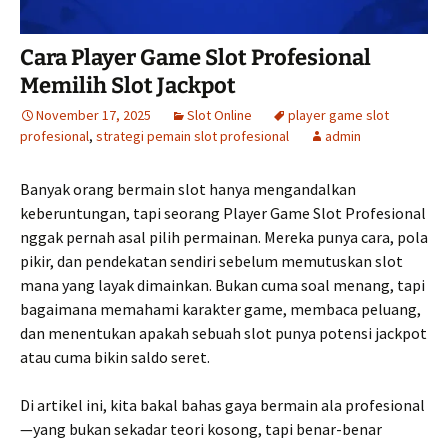
Cara Player Game Slot Profesional
Memilih Slot Jackpot
November 17, 2025
Slot Online
player game slot
profesional
,
strategi pemain slot profesional
admin
Banyak orang bermain slot hanya mengandalkan
keberuntungan, tapi seorang Player Game Slot Profesional
nggak pernah asal pilih permainan. Mereka punya cara, pola
pikir, dan pendekatan sendiri sebelum memutuskan slot
mana yang layak dimainkan. Bukan cuma soal menang, tapi
bagaimana memahami karakter game, membaca peluang,
dan menentukan apakah sebuah slot punya potensi jackpot
atau cuma bikin saldo seret.
Di artikel ini, kita bakal bahas gaya bermain ala profesional
—yang bukan sekadar teori kosong, tapi benar-benar