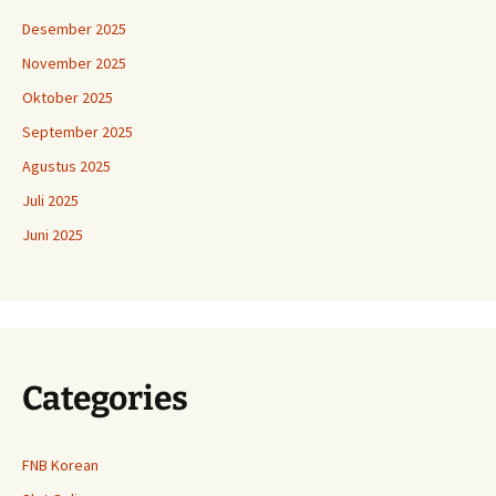
Desember 2025
November 2025
Oktober 2025
September 2025
Agustus 2025
Juli 2025
Juni 2025
Categories
FNB Korean