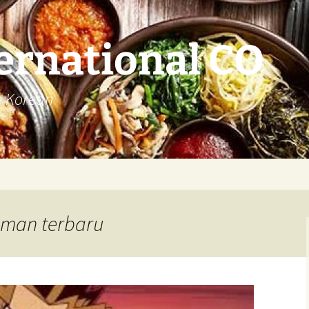
ernational CO
e Korean
ceman terbaru