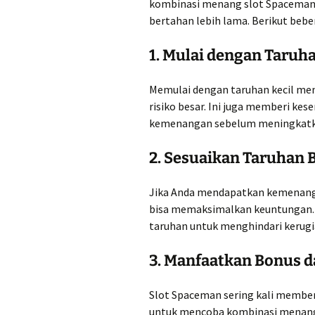
kombinasi menang slot Spaceman,
bertahan lebih lama. Berikut bebe
1. Mulai dengan Taruha
Memulai dengan taruhan kecil m
risiko besar. Ini juga memberi 
kemenangan sebelum meningkatk
2. Sesuaikan Taruhan 
Jika Anda mendapatkan kemenang
bisa memaksimalkan keuntungan. S
taruhan untuk menghindari kerugi
3. Manfaatkan Bonus d
Slot Spaceman sering kali memberi
untuk mencoba kombinasi menang 