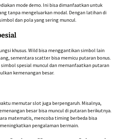
diakan mode demo. Ini bisa dimanfaatkan untuk
ng tanpa mengeluarkan modal. Dengan latihan di
imbol dan pola yang sering muncul.
esial
fungsi khusus. Wild bisa menggantikan simbol lain
g, sementara scatter bisa memicu putaran bonus.
u simbol spesial muncul dan memanfaatkan putaran
ulkan kemenangan besar.
aktu memutar slot juga berpengaruh. Misalnya,
kemenangan besar bisa muncul di putaran berikutnya.
ecara matematis, mencoba timing berbeda bisa
k meningkatkan pengalaman bermain.