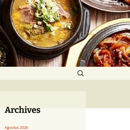
Cari
untuk:
Archives
Agustus 2026