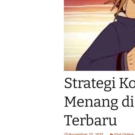
Strategi K
Menang di
Terbaru
November 23, 2025
Slot Online