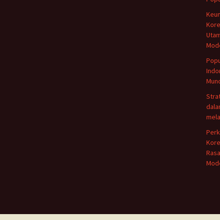
Keun
Kore
Utam
Mod
Popu
Indo
Munc
Stra
dala
mela
Perk
Kore
Rasa
Mod