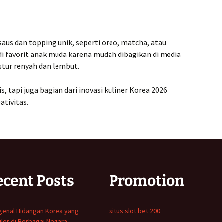
saus dan topping unik, seperti oreo, matcha, atau
di favorit anak muda karena mudah dibagikan di media
stur renyah dan lembut.
 tapi juga bagian dari inovasi kuliner Korea 2026
tivitas.
ecent Posts
Promotion
enal Hidangan Korea yang
situs slot bet 200
ler di Berbagai Negara