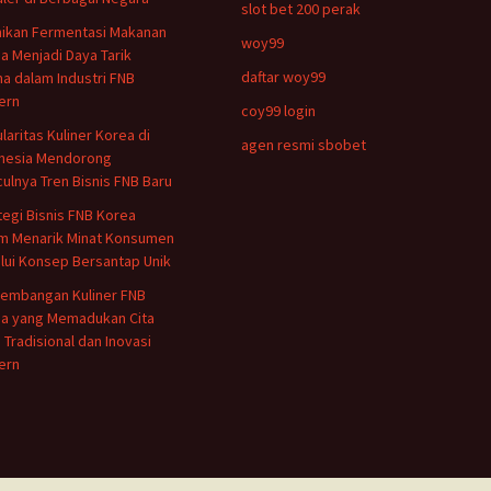
slot bet 200 perak
ikan Fermentasi Makanan
woy99
a Menjadi Daya Tarik
daftar woy99
a dalam Industri FNB
ern
coy99 login
laritas Kuliner Korea di
agen resmi sbobet
nesia Mendorong
ulnya Tren Bisnis FNB Baru
tegi Bisnis FNB Korea
m Menarik Minat Konsumen
lui Konsep Bersantap Unik
embangan Kuliner FNB
a yang Memadukan Cita
 Tradisional dan Inovasi
ern