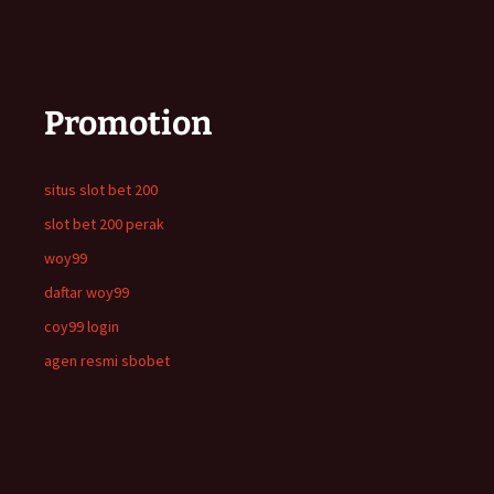
Promotion
situs slot bet 200
slot bet 200 perak
woy99
daftar woy99
coy99 login
agen resmi sbobet