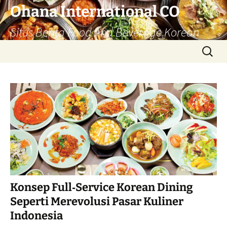
Langsung
Ohana International CO
ke
Situs Berita Food And Beverage Korean
isi
Cari
untuk:
Konsep Full‑Service Korean Dining
Seperti Merevolusi Pasar Kuliner
Indonesia